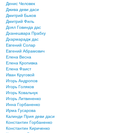
Денис Человек
Джива деви даси
Дмитрий Быков
Дмитрий Филь
Доял Говинда дас
Дханешвара Прабху
Дхармарадж дас
Евгений Солар
Евгений Абрамович
Елена Весна
Елена Кропивка
Елена Фаист
Иван Круговой
Игорь Андропов
Игорь Голяков
Игорь Ковальчук
Игорь Литвиненко
Инна Горбаненко
Ирма Гусарова
Калинди Прия деви даси
Константин Горбаненко
Константин Кириченко