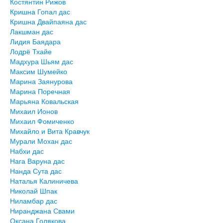
Костянтин Рижов
Кришна Гопал дас
Кришна Двайпаяна дас
Лакшман дас
Лидия Баядара
Лодрё Тхайе
Мадхура Шьям дас
Максим Шумейко
Марина Заянурова
Марина Поречная
Марьяна Ковальская
Михаил Ионов
Михаил Фомиченко
Михайло и Вита Кравчук
Мурали Мохан дас
Набхи дас
Нага Варуна дас
Нанда Сута дас
Наталья Калиничева
Николай Шпак
Ниламбар дас
Ниранджана Свами
Оксана Голякова