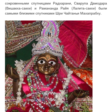
сокровенными спутницами Радхарани, Сварупа Дамодара
(Вишакха-сакхи) и Рамананда Райя (Лалита-сакхи) были
самыми близкими спутниками Шри Чайтаньи Махапрабху.