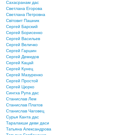
Сахасранам дас
Светлана Егорова
Светлана Петровна
Світовит Пашник
Сергей Барский
Сергей Борисенко
Сергей Васильев
Сергей Величко
Сергей Гаршин
Сергей Демидов
Сергей Кацай
Сергей Кунец
Сергей Мазуренко
Сергей Простой
Сергей Цюрко
Сингха Рупа дас
Станислав Лем
Станислав Платов
Станислав Чаговец
Сурья Канта дас
Таралакши деви даси
Татьяна Александрова
Татьяна Горбаненко