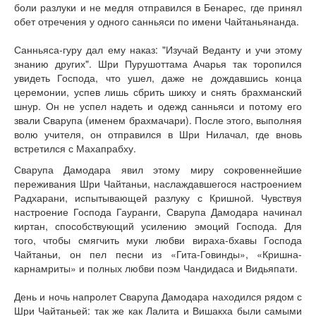
боли разлуки и не медля отправился в Бенарес, где принял
обет отречения у одного санньяси по имени Чайтаньянанда.
Санньяса-гуру дал ему наказ: "Изучай Веданту и учи этому
знанию других". Шри Пурушоттама Ачарья так торопился
увидеть Господа, что ушел, даже не дождавшись конца
церемонии, успев лишь сбрить шикху и снять брахманский
шнур. Он не успел надеть и одежд санньяси и потому его
звали Сварупа (именем брахмачари). После этого, выполняя
волю учителя, он отправился в Шри Нилачал, где вновь
встретился с Махапрабху.
Сварупа Дамодара явил этому миру сокровеннейшие
переживания Шри Чайтаньи, наслаждавшегося настроением
Радхарани, испытывающей разлуку с Кришной. Чувствуя
настроение Господа Гауранги, Сварупа Дамодара начинал
киртан, способствующий усилению эмоций Господа. Для
того, чтобы смягчить муки любви вираха-бхавы Господа
Чайтаньи, он пел песни из «Гита-Говинды», «Кришна-
карнамриты» и полных любви поэм Чандидаса и Видьяпати.
День и ночь напролет Сварупа Дамодара находился рядом с
Шри Чайтаньей: так же как Лалита и Вишакха были самыми