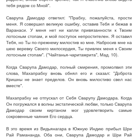
тебя рядом со Мной".
Сварупа Дамодар ответил: "Прабху, пожалуйста, прости
меня. Я совершил великую ошибку, оставив Тебя и бежав в
Варанаси. У меня нет ни капли привязанности к Твоим
лотосным стопам, и мой поступок непростителен. Я оставил
Тебя, но Ты по-прежнему милостив ко мне. Набросив мне на
шею веревку Своего милосердия, Ты привлек меня к Своим
лотосным стопам". ("Чайтанья-чаритамрита", Мад. 10).
Когда Сварупа Дамодар, полный смирения, промолвил эти
слова, Махапрабху вновь обнял его и сказал: "Доброта
Кришны не знает пределов. Он вновь милостиво свел нас
вместе".
Махапрабху не отпускал от Себя Сварупу Дамодара. Когда
Он погружался в волны экстатической любви, только Сварупа
Дамодар своим киртаном мог удовлетворить самые
сокровенные чаяния Его сердца.
В это время из Видьянагара в Южную Индию прибыл Шри
Рай Рамананда. Оба они, Сварупа Дамодар и Шри Рай