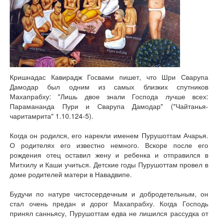
Книги
Аудио
Видео
Контакты
Наши контакты
Помощь Швета Двипе
Кришнадас Кавирадж Госвами пишет, что Шри Сварупа
Дамодар был одним из самых близких спутников
Махапрабху: "Лишь двое знали Господа лучше всех:
Парамананда Пури и Сварупа Дамодар" ("Чайтанья-
чаритамрита" 1.10.124-5).
Когда он родился, его нарекли именем Пурушоттам Ачарья.
О родителях его известно немного. Вскоре после его
рождения отец оставил жену и ребенка и отправился в
Митхилу и Каши учиться. Детские годы Пурушоттам провел в
доме родителей матери в Навадвипе.
Будучи по натуре чистосердечным и добродетельным, он
стал очень предан и дорог Махапрабху. Когда Господь
принял санньясу, Пурушоттам едва не лишился рассудка от