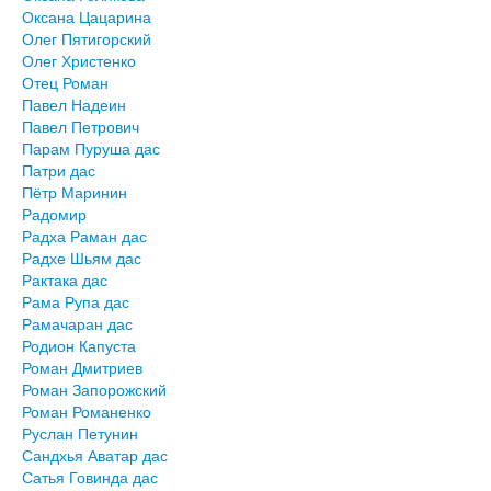
Оксана Цацарина
Олег Пятигорский
Олег Христенко
Отец Роман
Павел Надеин
Павел Петрович
Парам Пуруша дас
Патри дас
Пётр Маринин
Радомир
Радха Раман дас
Радхе Шьям дас
Рактака дас
Рама Рупа дас
Рамачаран дас
Родион Капуста
Роман Дмитриев
Роман Запорожский
Роман Романенко
Руслан Петунин
Сандхья Аватар дас
Сатья Говинда дас