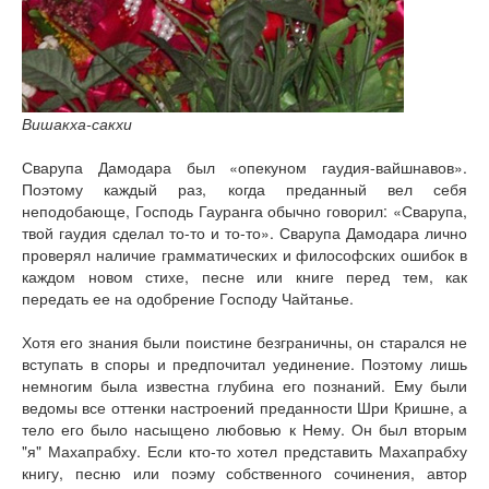
Вишакха-сакхи
Сварупа Дамодара был «опекуном гаудия-вайшнавов».
Поэтому каждый раз, когда преданный вел себя
неподобающе, Господь Гауранга обычно говорил: «Сварупа,
твой гаудия сделал то-то и то-то». Сварупа Дамодара лично
проверял наличие грамматических и философских ошибок в
каждом новом стихе, песне или книге перед тем, как
передать ее на одобрение Господу Чайтанье.
Хотя его знания были поистине безграничны, он старался не
вступать в споры и предпочитал уединение. Поэтому лишь
немногим была известна глубина его познаний. Ему были
ведомы все оттенки настроений преданности Шри Кришне, а
тело его было насыщено любовью к Нему. Он был вторым
"я" Махапрабху. Если кто-то хотел представить Махапрабху
книгу, песню или поэму собственного сочинения, автор