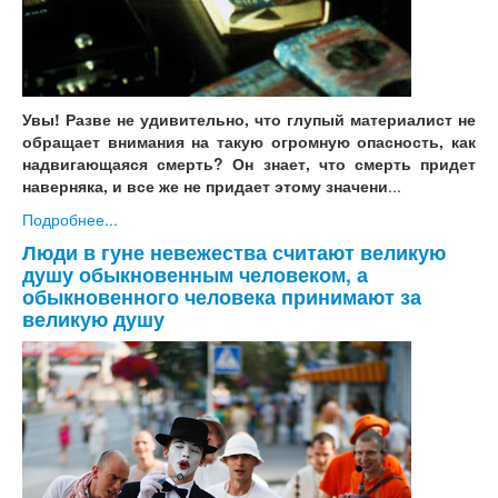
Увы! Разве не удивительно, что глупый материалист не
обращает внимания на такую огромную опасность, как
надвигающаяся смерть? Он знает, что смерть придет
наверняка, и все же не придает этому значени
...
Подробнее...
Люди в гуне невежества считают великую
душу обыкновенным человеком, а
обыкновенного человека принимают за
великую душу