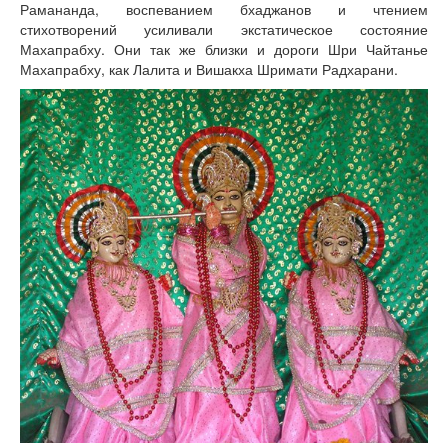
Рамананда, воспеванием бхаджанов и чтением
стихотворений усиливали экстатическое состояние
Махапрабху. Они так же близки и дороги Шри Чайтанье
Махапрабху, как Лалита и Вишакха Шримати Радхарани.