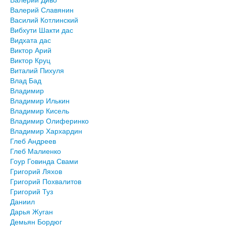
Валерий Славянин
Василий Котлинский
Вибхути Шакти дас
Видхата дас
Виктор Арий
Виктор Круц
Виталий Пихуля
Влад Бад
Владимир
Владимир Илькин
Владимир Кисель
Владимир Олиферинко
Владимир Хархардин
Глеб Андреев
Глеб Малиенко
Гоур Говинда Свами
Григорий Ляхов
Григорий Похвалитов
Григорий Туз
Даниил
Дарья Жуган
Демьян Бордюг