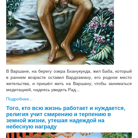
В Варшане, на берегу озера Бханукунда, жил Баба, который
в раннем возрасте оставил Вардхаману, его родное место
жительства, и пришёл жить на Варшану, чтобы заниматься
медитацией, надеясь увидеть Рад...
Подробнее...
Того, кто всю жизнь работает и нуждается,
религия учит смирению и терпению в
земной жизни, утешая надеждой на
небесную награду