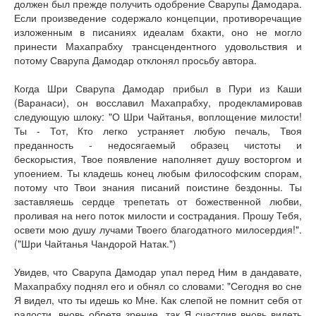
должен был прежде получить одобрение Сварупы Дамодара.
Если произведение содержало концепции, противоречащие
изложенным в писаниях идеалам бхакти, оно не могло
принести Махапрабху трансцендентного удовольствия и
потому Сварупа Дамодар отклонял просьбу автора.
Когда Шри Сварупа Дамодар прибыл в Пури из Каши
(Варанаси), он восславил Махапрабху, продекламировав
следующую шлоку: "О Шри Чайтанья, воплощение милости!
Ты - Тот, Кто легко устраняет любую печаль, Твоя
преданность - недосягаемый образец чистоты и
бескорыстия, Твое появление наполняет душу восторгом и
упоением. Ты кладешь конец любым философским спорам,
потому что Твои знания писаний поистине бездонны. Ты
заставляешь сердце трепетать от божественной любви,
проливая на него поток милости и сострадания. Прошу Тебя,
освети мою душу лучами Твоего благодатного милосердия!".
("Шри Чайтанья Чандорой Натак.")
Увидев, что Сварупа Дамодар упал перед Ним в дандавате,
Махапрабху поднял его и обнял со словами: "Сегодня во сне
Я видел, что ты идешь ко Мне. Как слепой не помнит себя от
радости, вновь обретя зрение, так Я счастлив вновь видеть