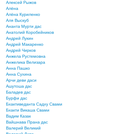
Алексей Рыжов
Алёна
Алёна Куриленко
Аля Выскуб
Ананта Мурти дас
Анатолий Коробейников
Андрей Лукин
Андрей Макаренко
Андрей Чирков
Анжела Рустемовна
Анжелика Велизара
Анна Пашко
Анна Сухина
Арчи деви даси
Ашутоша дас
Баладев дас
Бурфи дас
Бхактиведанта Садху Свами
Бхакти Викаша Свами
Вадим Казак
Вайшнава Прана дас
Валерий Великий
Валерий Диво