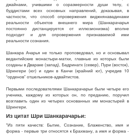
джайнами, учившими о соразмерности души телу, с
буддистами всех основных направлений, доказывая, в
частности, что способ опровержения виджнянавадинами
реальности объектов внешнего мира (Шанкарачарья
постоянно дистанцируется от иллюзионизма) вполне
подходит и для опровержения признаваемой ими
реальности сознания.
Шанкара Ачарья не только проповедовал, но и основывал
ведантийские монастыри-матхи, главные из которых были
созданы в Двараке (запад), Бадринатх (север), Пури (восток),
Шрингери (юг) и один в Канчи (крайний юг), учредив 10
“орденов” отшельников-адвайтистов.
Первыми последователями Шанкарачарьи были четыре его
ученика, каждому из которых он, по преданию, поручил
возглавить один из четырех основанных им монастырей в
Шрингери.
Из цитат Шри Шанкарачарьи:
"Из пяти качеств: Бытие, Сознание, Блаженство, имя и
форма - первые три относятся к Брахману, а имя и форма -