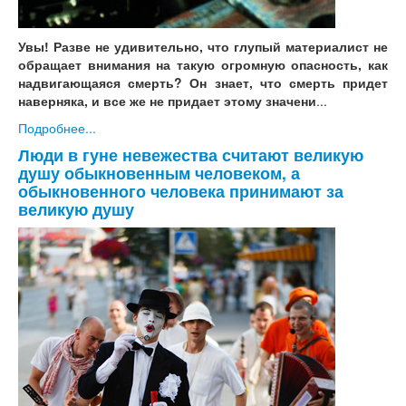
Увы! Разве не удивительно, что глупый материалист не
обращает внимания на такую огромную опасность, как
надвигающаяся смерть? Он знает, что смерть придет
наверняка, и все же не придает этому значени
...
Подробнее...
Люди в гуне невежества считают великую
душу обыкновенным человеком, а
обыкновенного человека принимают за
великую душу