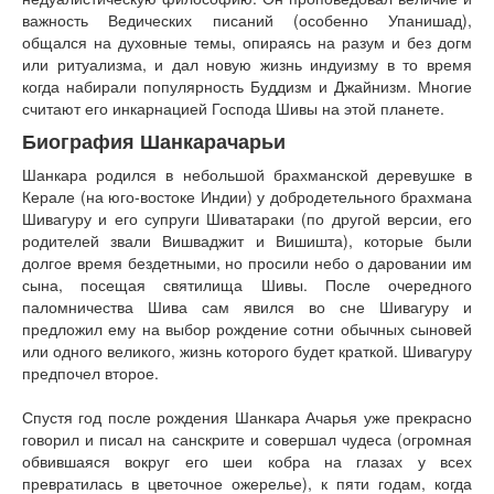
Книги
важность Ведических писаний (особенно Упанишад),
Аудио
общался на духовные темы, опираясь на разум и без догм
Видео
или ритуализма, и дал новую жизнь индуизму в то время
когда набирали популярность Буддизм и Джайнизм. Многие
Контакты
считают его инкарнацией Господа Шивы на этой планете.
Наши контакты
Биография Шанкарачарьи
Помощь Швета Двипе
Шанкара родился в небольшой брахманской деревушке в
Керале (на юго-востоке Индии) у добродетельного брахмана
Шивагуру и его супруги Шиватараки (по другой версии, его
родителей звали Вишваджит и Вишишта), которые были
долгое время бездетными, но просили небо о даровании им
сына, посещая святилища Шивы. После очередного
паломничества Шива сам явился во сне Шивагуру и
предложил ему на выбор рождение сотни обычных сыновей
или одного великого, жизнь которого будет краткой. Шивагуру
предпочел второе.
Спустя год после рождения Шанкара Ачарья уже прекрасно
говорил и писал на санскрите и совершал чудеса (огромная
обвившаяся вокруг его шеи кобра на глазах у всех
превратилась в цветочное ожерелье), к пяти годам, когда