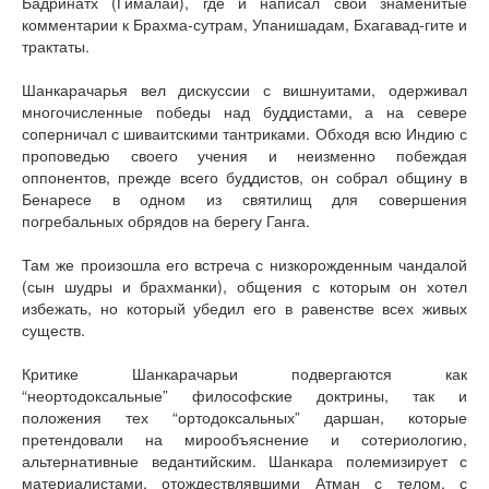
Бадринатх (Гималаи), где и написал свои знаменитые
комментарии к Брахма-сутрам, Упанишадам, Бхагавад-гите и
трактаты.
Шанкарачарья вел дискуссии с вишнуитами, одерживал
многочисленные победы над буддистами, а на севере
соперничал с шиваитскими тантриками. Обходя всю Индию с
проповедью своего учения и неизменно побеждая
оппонентов, прежде всего буддистов, он собрал общину в
Бенаресе в одном из святилищ для совершения
погребальных обрядов на берегу Ганга.
Там же произошла его встреча с низкорожденным чандалой
(сын шудры и брахманки), общения с которым он хотел
избежать, но который убедил его в равенстве всех живых
существ.
Критике Шанкарачарьи подвергаются как
“неортодоксальные” философские доктрины, так и
положения тех “ортодоксальных” даршан, которые
претендовали на мирообъяснение и сотериологию,
альтернативные ведантийским. Шанкара полемизирует с
материалистами, отождествлявшими Атман с телом, с