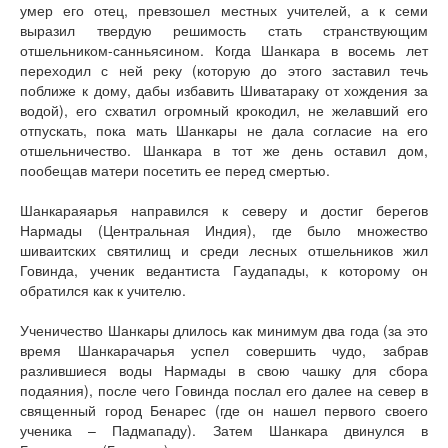
умер его отец, превзошел местных учителей, а к семи
выразил твердую решимость стать странствующим
отшельником-санньясином. Когда Шанкара в восемь лет
переходил с ней реку (которую до этого заставил течь
поближе к дому, дабы избавить Шиватараку от хождения за
водой), его схватил огромный крокодил, не желавший его
отпускать, пока мать Шанкары не дала согласие на его
отшельничество. Шанкара в тот же день оставил дом,
пообещав матери посетить ее перед смертью.
Шанкараяарья направился к северу и достиг берегов
Нармады (Центральная Индия), где было множество
шиваитских святилищ и среди лесных отшельников жил
Говинда, ученик ведантиста Гаудапады, к которому он
обратился как к учителю.
Ученичество Шанкары длилось как минимум два года (за это
время Шанкарачарья успел совершить чудо, забрав
разлившиеся воды Нармады в свою чашку для сбора
подаяния), после чего Говинда послал его далее на север в
священный город Бенарес (где он нашел первого своего
ученика – Падмападу). Затем Шанкара двинулся в