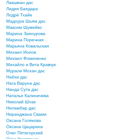
Лакшман дас
Лидия Баядара
Лодрё Тхайе
Мадхура Шьям дас
Максим Шумейко
Марина Заянурова
Марина Поречная
Марьяна Ковальская
Михаил Ионов
Михаил Фомиченко
Михайло и Вита Кравчук
Мурали Мохан дас
Набхи дас
Нага Варуна дас
Нанда Сута дас
Наталья Калиничева
Николай Шпак
Ниламбар дас
Ниранджана Свами
Оксана Голякова
Оксана Цацарина
Олег Пятигорский
Олег Христенко