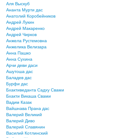
Аля Выскуб
Ананта Мурти дас
Анатолий Коробейников
Андрей Лукин
Андрей Макаренко
Андрей Чирков
Анжела Рустемовна
Анжелика Велизара
Анна Пашко
Анна Сухина
Арчи деви даси
Ашутоша дас
Баладев дас
Бурфи дас
Бхактиведанта Садху Свами
Бхакти Викаша Свами
Вадим Казак
Вайшнава Прана дас
Валерий Великий
Валерий Диво
Валерий Славянин
Василий Котлинский