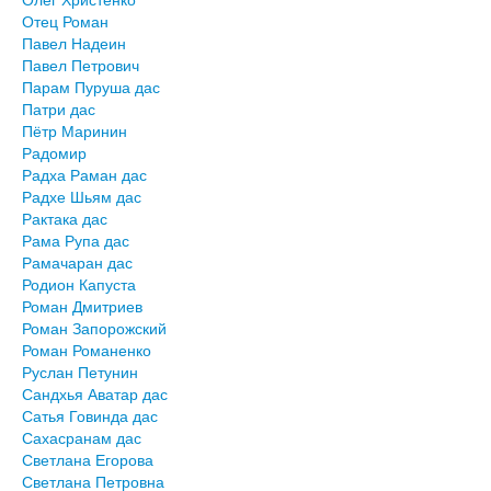
Отец Роман
Павел Надеин
Павел Петрович
Парам Пуруша дас
Патри дас
Пётр Маринин
Радомир
Радха Раман дас
Радхе Шьям дас
Рактака дас
Рама Рупа дас
Рамачаран дас
Родион Капуста
Роман Дмитриев
Роман Запорожский
Роман Романенко
Руслан Петунин
Сандхья Аватар дас
Сатья Говинда дас
Сахасранам дас
Светлана Егорова
Светлана Петровна