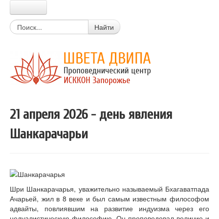
Главная
Найти
Прабхупада
Шрила Прабхупада
Цитаты из писаний
Книги Прабхупады
Письма Прабхупады
Материалы
Новости Харе Кришна
21 апреля 2026 - день явления
Очень простой вопрос
Вайшнавский календарь
Шанкарачарьи
Календарь экадаши
Мантры
Божества
Истории о святых
Цитаты из лекций, книг
Вегетарианские рецепты
Шри Шанкарачарья, уважительно называемый Бхагаватпада
Стихи о Кришне
Ачарьей, жил в 8 веке и был самым известным философом
Искры Истины
адвайты, повлиявшим на развитие индуизма через его
Статьи
недуалистическую философию. Он проповедовал величие и