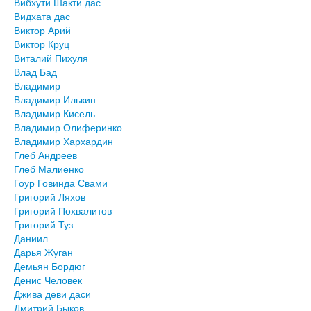
Вибхути Шакти дас
Видхата дас
Виктор Арий
Виктор Круц
Виталий Пихуля
Влад Бад
Владимир
Владимир Илькин
Владимир Кисель
Владимир Олиферинко
Владимир Хархардин
Глеб Андреев
Глеб Малиенко
Гоур Говинда Свами
Григорий Ляхов
Григорий Похвалитов
Григорий Туз
Даниил
Дарья Жуган
Демьян Бордюг
Денис Человек
Джива деви даси
Дмитрий Быков