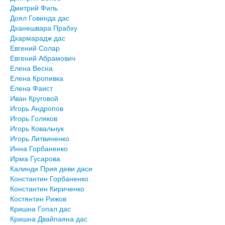
Дмитрий Филь
Доял Говинда дас
Дханешвара Прабху
Дхармарадж дас
Евгений Солар
Евгений Абрамович
Елена Весна
Елена Кропивка
Елена Фаист
Иван Круговой
Игорь Андропов
Игорь Голяков
Игорь Ковальчук
Игорь Литвиненко
Инна Горбаненко
Ирма Гусарова
Калинди Прия деви даси
Константин Горбаненко
Константин Кириченко
Костянтин Рижов
Кришна Гопал дас
Кришна Двайпаяна дас