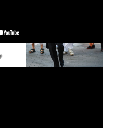
р
Понимание, принимающее безверие
за веру, а веру за безверие,
находящееся под покровом иллюзии
и тьмы, всегда устремленное в
ложном направлении, о Партха,
находится в гуне невежества.
КОММЕНТАРИЙ: Р...