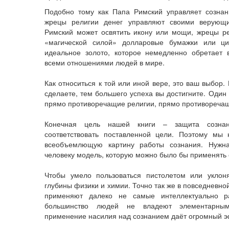
Подобно тому как Папа Римский управляет сознан
жрецы религии денег управляют своими верующ
Римский может освятить икону или мощи, жрецы р
«магической силой» долларовые бумажки или ц
идеальное золото, которое немедленно обретает 
всеми отношениями людей в мире.
Как относиться к той или иной вере, это ваш выбор.
сделаете, тем большего успеха вы достигните. Один 
прямо противоречащие религии, прямо противоречащ
Конечная цель нашей книги – защита созна
соответствовать поставленной цели. Поэтому мы
всеобъемлющую картину работы сознания. Нужна
человеку модель, которую можно было бы применять
Чтобы умело пользоваться пистолетом или уклоня
глубины физики и химии. Точно так же в повседневно
применяют далеко не самые интеллектуально р
большинство людей не владеют элементарным
применение насилия над сознанием даёт огромный э