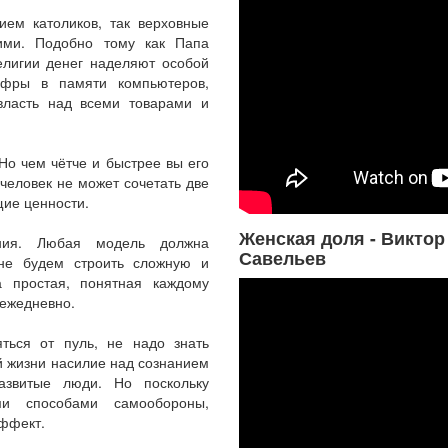
ием католиков, так верховные
ими. Подобно тому как Папа
елигии денег наделяют особой
ифры в памяти компьютеров,
власть над всеми товарами и
 Но чем чётче и быстрее вы его
человек не может сочетать две
ие ценности.
Женская доля - Виктор
ния. Любая модель должна
Савельев
 не будем строить сложную и
 простая, понятная каждому
 ежедневно.
ться от пуль, не надо знать
й жизни насилие над сознанием
азвитые люди. Но поскольку
и способами самообороны,
ффект.