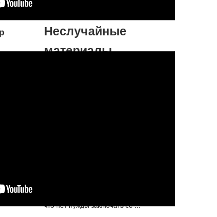
Подробнее...
Больше вегетарианских рецептов...
Неслучайные
р
материалы
Шрила Прабхупада: "Хотя я
принёс это Движение
Санкиртаны в Западный Мир,
мы не можем делать его
охраняемым авторским
правом"
Мой дорогой Динеш, пожалуйста прими
мои благословения. Я получил твоё
письмо от 6 июня 1969 и копию
договора, который ты послал. Во-
первых, я уже дал тебе своё слово, так
что нет нужды заключать со ...