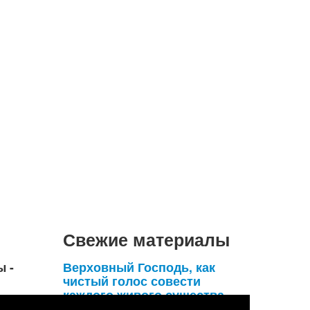
Свежие материалы
ы -
Верховный Господь, как
чистый голос совести
каждого живого существа,
умоляет его удержаться от