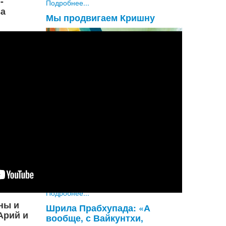
-
Подробнее...
а
Мы продвигаем Кришну
В древних обществах Ведической
культуры у царя, который в те времена и
являл собой правительство, всегда был
консультативный совет из священников-
брахманов, которые помогали ему
принимать решения. Б...
Подробнее...
ны и
Шрила Прабхупада: «А
Арий и
вообще, с Вайкунтхи,