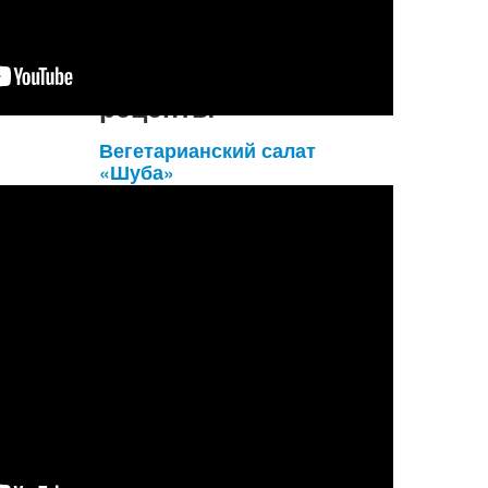
Подробнее...
Вегетарианские
рецепты
Вегетарианский салат
«Шуба»
Ещё один рецепт для подготовки к опять
приближающемуся Новому Году.
Чтобы связать
вегетарианскую шубу нам
понадобится
- 1 чашка морской капусты;
- 2 свеклы;
- 3-4 картофелины;
- морковь;
- 0,5 л майо...