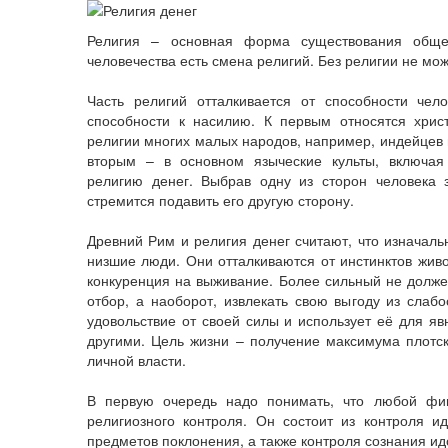
Религия – основная форма существования общес
человечества есть смена религий. Без религии не мо
Часть религий отталкивается от способности чел
способности к насилию. К первым относятся христ
религии многих малых народов, например, индейцев 
вторым – в основном языческие культы, включа
религию денег. Выбрав одну из сторон человека 
стремится подавить его другую сторону.
Древний Рим и религия денег считают, что изначаль
низшие люди. Они отталкиваются от инстинктов живо
конкуренция на выживание. Более сильный не долже
отбор, а наоборот, извлекать свою выгоду из слабо
удовольствие от своей силы и использует её для яв
другими. Цель жизни – получение максимума плотск
личной власти.
В первую очередь надо понимать, что любой фи
религиозного контроля. Он состоит из контроля ид
предметов поклонения, а также контроля сознания и