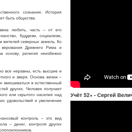
твенного сознания. История
жет быть общества.
овека любить, часть – от его
ианство, буддизм, социализм,
и жителей северных земель. Ко
я верования Древнего Рима и
за основу, религия неизбежно
но все неравны, есть высшие и
тного и зверя. Основа жизни –
н вмешиваться в естественный
стей других. Человек получает
Учёт 52+ - Сергей Вели
ного или скрытого насилия над
их удовольствий и увеличение
нансовый контроль – это вид
ола – денег, контроля других
долопоклонников.