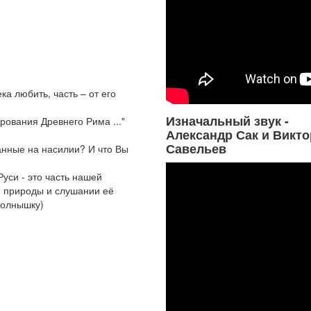
ка любить, часть – от его
Изначальный звук -
рования Древнего Рима ..."
Александр Сак и Викто
Савельев
ванные на насилии? И что Вы
си - это часть нашей
и природы и слушании её
Солнышку)