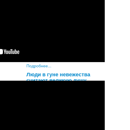
Увы! Разве не удивительно, что
глупый материалист не обращает
внимания на такую огромную
опасность, как надвигающаяся
смерть? Он знает, что смерть придет
наверняка, и все же не придает этому
значени
...
Подробнее...
Люди в гуне невежества
считают великую душу
обыкновенным человеком, а
обыкновенного человека
принимают за великую душу