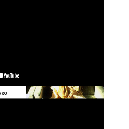
совершения греха. Но если
оно настаивает на том, чтобы
поступать греховно,
Верховный Господь
разрешает ему действовать
на свой страх и риск
чко