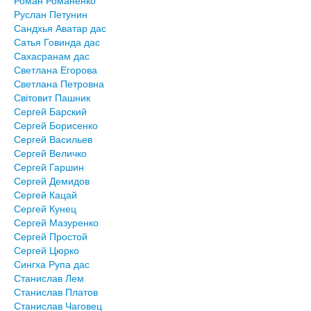
Руслан Петунин
Сандхья Аватар дас
Сатья Говинда дас
Сахасранам дас
Светлана Егорова
Светлана Петровна
Світовит Пашник
Сергей Барский
Сергей Борисенко
Сергей Васильев
Сергей Величко
Сергей Гаршин
Сергей Демидов
Сергей Кацай
Сергей Кунец
Сергей Мазуренко
Сергей Простой
Сергей Цюрко
Сингха Рупа дас
Станислав Лем
Станислав Платов
Станислав Чаговец