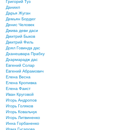
Григорий Туз
Даниил
Дарья Жуган
Демьян Бордюг
Денис Человек
Джива деви даси
Дмитрий Быков
Дмитрий Филь
Доял Говинда дас
Дханешвара Прабху
Дхармарадж дас
Евгений Солар
Евгений Абрамович
Елена Весна
Елена Кропивка
Елена Фаист
Иван Круговой
Игорь Андропов
Игорь Голяков
Игорь Ковальчук
Игорь Литвиненко
Инна Горбаненко
Ирма Гусарова