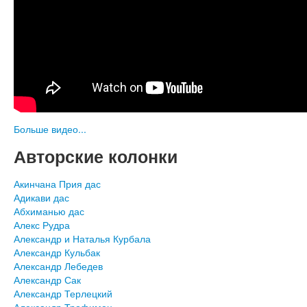
Больше видео...
Авторские колонки
Акинчана Прия дас
Адикави дас
Абхиманью дас
Алекс Рудра
Александр и Наталья Курбала
Александр Кульбак
Александр Лебедев
Александр Сак
Александр Терлецкий
Александр Трофимец