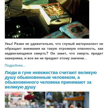
Увы! Разве не удивительно, что глупый материалист не
обращает внимания на такую огромную опасность, как
надвигающаяся смерть? Он знает, что смерть придет
наверняка, и все же не придает этому значени
...
Подробнее...
Люди в гуне невежества считают великую
душу обыкновенным человеком, а
обыкновенного человека принимают за
великую душу