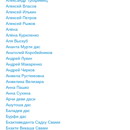
Алексей Власов
Алексей Илькин
Алексей Петров
Алексей Рыжов
Алёна
Алёна Куриленко
Аля Выскуб
Ананта Мурти дас
Анатолий Коробейников
Андрей Лукин
Андрей Макаренко
Андрей Чирков
Анжела Рустемовна
Анжелика Велизара
Анна Пашко
Анна Сухина
Арчи деви даси
Ашутоша дас
Баладев дас
Бурфи дас
Бхактиведанта Садху Свами
Бхакти Викаша Свами