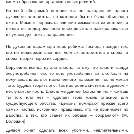
схема образования организованных религий.
Во всей обозримой истории мы не находим ни одного
духовного авторитета, на которого бы не была объявлена
охота. Момент перехвата влияния изымается из истории, и
ничего не подозревающие последователи разворачиваются
в нужном для элиты направлении.
Но духовная парампара неистребима. Господь находит тех,
кто не подвержен влиянию ложных авторитетов и снова, и
снова говорит через их сердце.
Верующих всегда пугала власть, потому что власти всегда
злоупотребляют ею, то есть употребляют во зло. Если ты
получаешь власть от назначенного положения, ты, не желая
того, будешь творить зло. Так настроена система, а дьявол –
неглупая личность. Власть же данная Богом лично – хочешь
ты того или нет – сделает твою жизнь опасной для
существующего рабства. «Демоны пожирают прежде всего
самых чистых, искренних, правдивых, кто не принимает их
царства, а тех, кто станет их рабами – сохраняют» (М.
Волошин).
Дьявол хочет сделать всех убогими, невлиятельными,