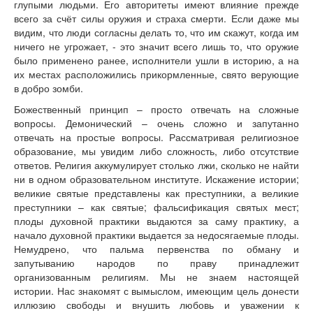
глупыми людьми. Его авторитеты имеют влияние прежде
всего за счёт силы оружия и страха смерти. Если даже мы
видим, что люди согласны делать то, что им скажут, когда им
ничего не угрожает, - это значит всего лишь то, что оружие
было применено ранее, исполнители ушли в историю, а на
их местах расположились прикормленные, свято верующие
в добро зомби.
Божественный принцип – просто отвечать на сложные
вопросы. Демонический – очень сложно и запутанно
отвечать на простые вопросы. Рассматривая религиозное
образование, мы увидим либо сложность, либо отсутствие
ответов. Религия аккумулирует столько лжи, сколько не найти
ни в одном образовательном институте. Искажение истории;
великие святые представлены как преступники, а великие
преступники – как святые; фальсификация святых мест;
плоды духовной практики выдаются за саму практику, а
начало духовной практики выдается за недосягаемые плоды.
Немудрено, что пальма первенства по обману и
запутыванию народов по праву принадлежит
организованным религиям. Мы не знаем настоящей
истории. Нас знакомят с вымыслом, имеющим цель донести
иллюзию свободы и внушить любовь и уважении к