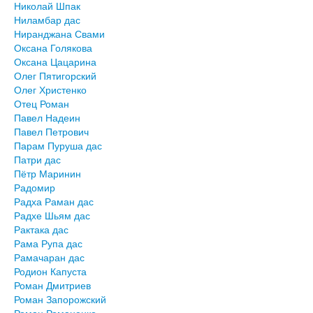
Николай Шпак
Ниламбар дас
Ниранджана Свами
Оксана Голякова
Оксана Цацарина
Олег Пятигорский
Олег Христенко
Отец Роман
Павел Надеин
Павел Петрович
Парам Пуруша дас
Патри дас
Пётр Маринин
Радомир
Радха Раман дас
Радхе Шьям дас
Рактака дас
Рама Рупа дас
Рамачаран дас
Родион Капуста
Роман Дмитриев
Роман Запорожский
Роман Романенко