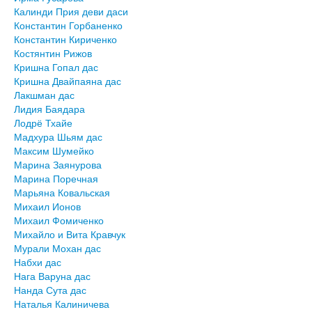
Калинди Прия деви даси
Константин Горбаненко
Константин Кириченко
Костянтин Рижов
Кришна Гопал дас
Кришна Двайпаяна дас
Лакшман дас
Лидия Баядара
Лодрё Тхайе
Мадхура Шьям дас
Максим Шумейко
Марина Заянурова
Марина Поречная
Марьяна Ковальская
Михаил Ионов
Михаил Фомиченко
Михайло и Вита Кравчук
Мурали Мохан дас
Набхи дас
Нага Варуна дас
Нанда Сута дас
Наталья Калиничева