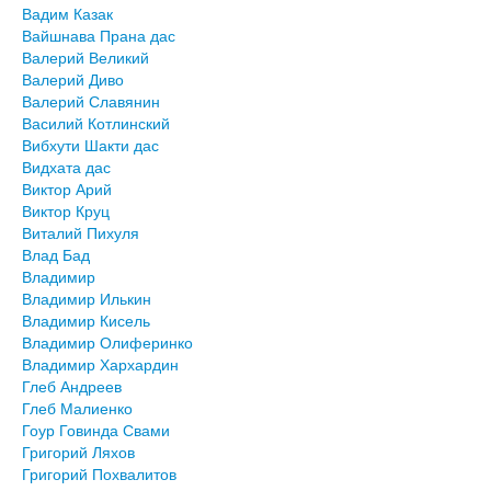
Вадим Казак
Вайшнава Прана дас
Валерий Великий
Валерий Диво
Валерий Славянин
Василий Котлинский
Вибхути Шакти дас
Видхата дас
Виктор Арий
Виктор Круц
Виталий Пихуля
Влад Бад
Владимир
Владимир Илькин
Владимир Кисель
Владимир Олиферинко
Владимир Хархардин
Глеб Андреев
Глеб Малиенко
Гоур Говинда Свами
Григорий Ляхов
Григорий Похвалитов