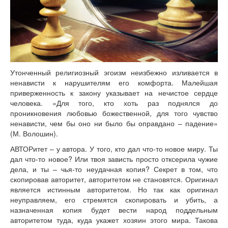
Книги
Аудио
Видео
Контакты
Наши контакты
Помощь Швета Двипе
Утонченный религиозный эгоизм неизбежно изливается в
ненависти к нарушителям его комфорта. Малейшая
приверженность к закону указывает на нечистое сердце
человека. «Для того, кто хоть раз поднялся до
проникновения любовью божественной, для того чувство
ненависти, чем бы оно ни было бы оправдано – падение»
(М. Волошин).
АВТОРитет – у автора. У того, кто дал что-то новое миру. Ты
дал что-то новое? Или твоя зависть просто отксерила чужие
дела, и ты – чья-то неудачная копия? Секрет в том, что
скопировав авторитет, авторитетом не становятся. Оригинал
является истинным авторитетом. Но так как оригинал
неуправляем, его стремятся скопировать и убить, а
назначенная копия будет вести народ поддельным
авторитетом туда, куда укажет хозяин этого мира. Такова