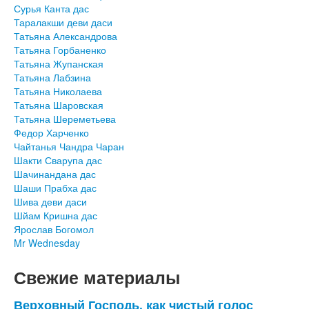
Сурья Канта дас
Таралакши деви даси
Татьяна Александрова
Татьяна Горбаненко
Татьяна Жупанская
Татьяна Лабзина
Татьяна Николаева
Татьяна Шаровская
Татьяна Шереметьева
Федор Харченко
Чайтанья Чандра Чаран
Шакти Сварупа дас
Шачинандана дас
Шаши Прабха дас
Шива деви даси
Шйам Кришна дас
Ярослав Богомол
Mr Wednesday
Свежие материалы
Верховный Господь, как чистый голос