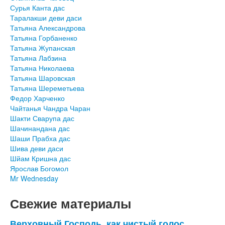
Сурья Канта дас
Таралакши деви даси
Татьяна Александрова
Татьяна Горбаненко
Татьяна Жупанская
Татьяна Лабзина
Татьяна Николаева
Татьяна Шаровская
Татьяна Шереметьева
Федор Харченко
Чайтанья Чандра Чаран
Шакти Сварупа дас
Шачинандана дас
Шаши Прабха дас
Шива деви даси
Шйам Кришна дас
Ярослав Богомол
Mr Wednesday
Свежие материалы
Верховный Господь, как чистый голос