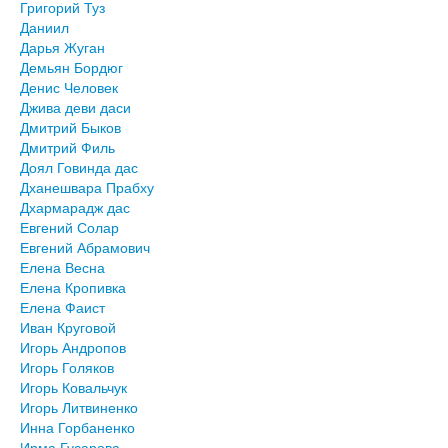
Григорий Туз
Даниил
Дарья Жуган
Демьян Бордюг
Денис Человек
Джива деви даси
Дмитрий Быков
Дмитрий Филь
Доял Говинда дас
Дханешвара Прабху
Дхармарадж дас
Евгений Солар
Евгений Абрамович
Елена Весна
Елена Кропивка
Елена Фаист
Иван Круговой
Игорь Андропов
Игорь Голяков
Игорь Ковальчук
Игорь Литвиненко
Инна Горбаненко
Ирма Гусарова