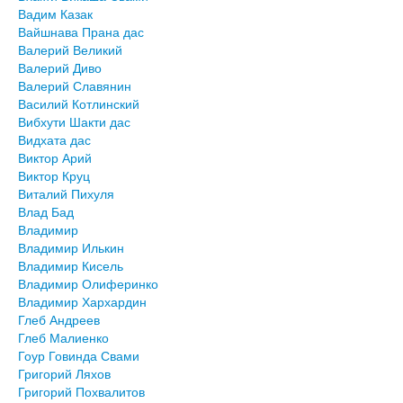
Вадим Казак
Вайшнава Прана дас
Валерий Великий
Валерий Диво
Валерий Славянин
Василий Котлинский
Вибхути Шакти дас
Видхата дас
Виктор Арий
Виктор Круц
Виталий Пихуля
Влад Бад
Владимир
Владимир Илькин
Владимир Кисель
Владимир Олиферинко
Владимир Хархардин
Глеб Андреев
Глеб Малиенко
Гоур Говинда Свами
Григорий Ляхов
Григорий Похвалитов