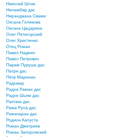
Николай Шпак
Ниламбар дас
Ниранджана Свами
Оксана Голякова
Оксана Цацарина
Олег Пятигорский
Олег Христенко
Отец Роман
Павел Надеин
Павел Петрович
Парам Пуруша дас
Патри дас
Пётр Маринин
Радомир
Радха Раман дас
Радхе Шьям дас
Рактака дас
Рама Рупа дас
Рамачаран дас
Родион Капуста
Роман Дмитриев
Роман Запорожский