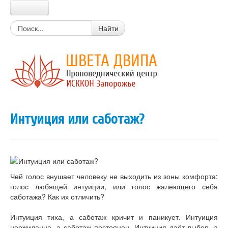
Главная
Найти
Прабхупада
Шрила Прабхупада
Цитаты из писаний
Книги Прабхупады
Письма Прабхупады
Материалы
Новости Харе Кришна
Интуиция или саботаж?
Очень простой вопрос
Вайшнавский календарь
Календарь экадаши
Мантры
Божества
Истории о святых
Чей голос внушает человеку не выходить из зоны комфорта:
Цитаты из лекций, книг
голос любящей интуиции, или голос жалеющего себя
Вегетарианские рецепты
саботажа? Как их отличить?
Стихи о Кришне
Искры Истины
Интуиция тиха, а саботаж кричит и паникует. Интуиция
Статьи
неожиданна, а саботаж постоянен. Интуиция даёт выбор, а