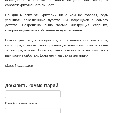
Книги
саботаж критикой его лишает.
Аудио
Видео
Но для многих эти критерии ни о чём не говорят, ведь
услышать собственные чувства им запрещали с самого
Контакты
детства. Разрешена была только инструкция старших,
Наши контакты
которая подавляла собственное чувствование.
Помощь Швета Двипе
Всякий раз, когда эмоции будут сигналить об опасности,
стоит представить свою привычную зону комфорта и жизнь
за её пределами. Если картинка изменилась на лучшую -
вам кричит саботаж. Если нет - на связи интуиция.
Марк Ифраимов
Добавить комментарий
Имя (обязательное)