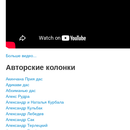
Больше видео...
Авторские колонки
Акинчана Прия дас
Адикави дас
Абхиманью дас
Алекс Рудра
Александр и Наталья Курбала
Александр Кульбак
Александр Лебедев
Александр Сак
Александр Терлецкий