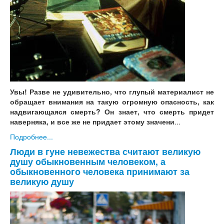
Увы! Разве не удивительно, что глупый материалист не
обращает внимания на такую огромную опасность, как
надвигающаяся смерть? Он знает, что смерть придет
наверняка, и все же не придает этому значени
...
Подробнее...
Люди в гуне невежества считают великую
душу обыкновенным человеком, а
обыкновенного человека принимают за
великую душу