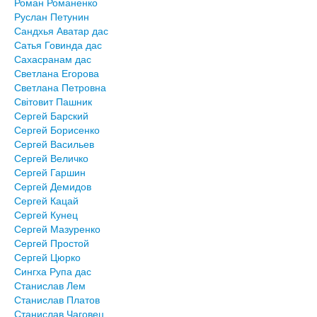
Роман Романенко
Руслан Петунин
Сандхья Аватар дас
Сатья Говинда дас
Сахасранам дас
Светлана Егорова
Светлана Петровна
Світовит Пашник
Сергей Барский
Сергей Борисенко
Сергей Васильев
Сергей Величко
Сергей Гаршин
Сергей Демидов
Сергей Кацай
Сергей Кунец
Сергей Мазуренко
Сергей Простой
Сергей Цюрко
Сингха Рупа дас
Станислав Лем
Станислав Платов
Станислав Чаговец