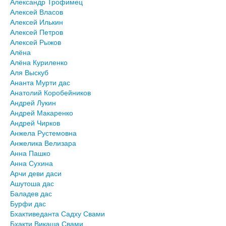
Александр Трофимец
Алексей Власов
Алексей Илькин
Алексей Петров
Алексей Рыжов
Алёна
Алёна Куриленко
Аля Выскуб
Ананта Мурти дас
Анатолий Коробейников
Андрей Лукин
Андрей Макаренко
Андрей Чирков
Анжела Рустемовна
Анжелика Велизара
Анна Пашко
Анна Сухина
Арчи деви даси
Ашутоша дас
Баладев дас
Бурфи дас
Бхактиведанта Садху Свами
Бхакти Викаша Свами