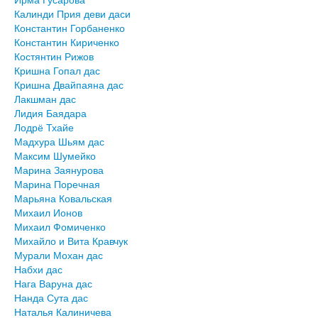
Калинди Прия деви даси
Константин Горбаненко
Константин Кириченко
Костянтин Рижов
Кришна Гопал дас
Кришна Двайпаяна дас
Лакшман дас
Лидия Баядара
Лодрё Тхайе
Мадхура Шьям дас
Максим Шумейко
Марина Заянурова
Марина Поречная
Марьяна Ковальская
Михаил Ионов
Михаил Фомиченко
Михайло и Вита Кравчук
Мурали Мохан дас
Набхи дас
Нага Варуна дас
Нанда Сута дас
Наталья Калиничева