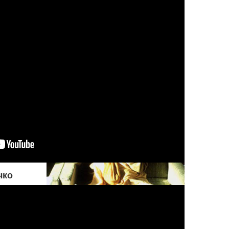
умоляет его удержаться от
совершения греха. Но если
оно настаивает на том, чтобы
поступать греховно,
Верховный Господь
разрешает ему действовать
на свой страх и риск
чко