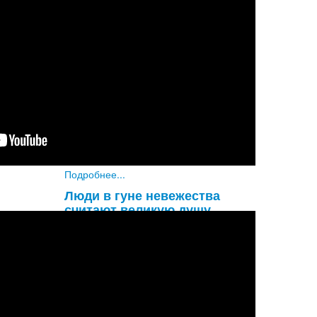
Увы! Разве не удивительно, что
глупый материалист не обращает
внимания на такую огромную
опасность, как надвигающаяся
смерть? Он знает, что смерть придет
наверняка, и все же не придает этому
значени
...
Подробнее...
Люди в гуне невежества
считают великую душу
обыкновенным человеком, а
обыкновенного человека
принимают за великую душу