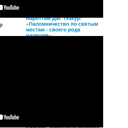
материалы
Нароттам Дас Тхакур:
«Паломничество по святым
р
местам - своего рода
иллюзия»
Люди идут в святое место для того,
чтобы искупить свои грехи. Инaче
говоря, предaнность лотосным стопaм
Верховной Личности Богa, Кришны,
освобождaет человекa от его грехов.
Лотосные стопы Господa нa...
Подробнее...
Имя Бога
А ты бы подошёл, если бы тебя позвали
именем не тем?
Я плакала – годами Бог не приходил в