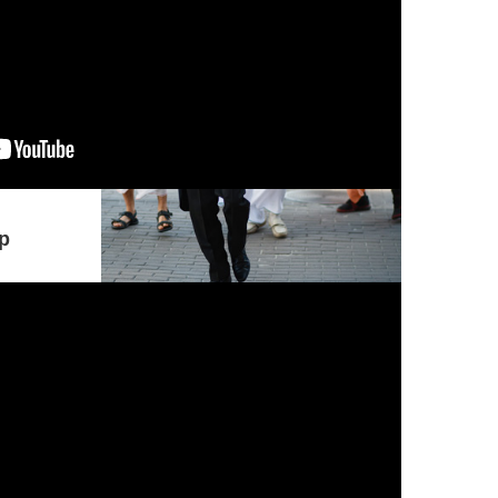
р
Понимание, принимающее безверие
за веру, а веру за безверие,
находящееся под покровом иллюзии
и тьмы, всегда устремленное в
ложном направлении, о Партха,
находится в гуне невежества.