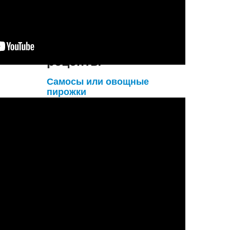
КОММЕНТАРИЙ: Р...
Подробнее...
Вегетарианские
рецепты
Самосы или овощные
пирожки
Почему я люблю самосы? Потому что
они каждый раз разные))) Овощную
начинку легко варьировать, добавляя
новые специи или ингредиенты. Самая
простая и вкусная начинка - это конечно
0,5 кг томатов, 0,5...
Подробнее...
Больше вегетарианских рецептов...
Неслучайные