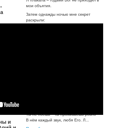
-
мои объятия.
а
Затем однажды ночью мне секрет
раскрыли:
Быть может имя, ты которым Бога
называешь, – не Его,
А ...
Подробнее...
Мой Кришна, для Тебя! -
Сергей Цюрко
Посвящается Премарнава Прабху и
его восхитительным киртанам
Не ты – для киртана, а киртан – для
тебя.
В нём, отдавая Сердце безусловно,
Ты не поёшь – ты проживаешь ровно
В нём каждый звук, любя Его. Л...
ны и
Арий и