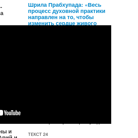
Шрила Прабхупада: «Весь
-
процесс духовной практики
а
направлен на то, чтобы
изменить сердце живого
существа, восстановив его
вечные отношения с
Верховным Господом,
отношения слуги и
господина»
Шримад-Бхагаватам, песнь вторая,
глава 3 (Чистое преданное служение:
перемена в сердце). Перевод и
комментарии Шрилы Прабхупады.
ны и
ТЕКСТ 24
Арий и