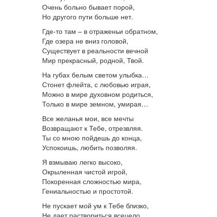
Очень больно бывает порой,
Но другого пути больше нет.
Где-то там – в отраженьи обратном,
Где озера не вниз головой,
Существует в реальности вечной
Мир прекрасный, родной, Твой.
На губах белым светом улыбка…
Стонет флейта, с любовью играя,
Можно в мире духовном родиться,
Только в мире земном, умирая…
Все желанья мои, все мечты
Возвращают к Тебе, отрезвляя.
Ты со мною пойдешь до конца,
Успокоишь, любить позволяя.
Я взмываю легко высоко,
Окрыленная чистой игрой,
Покоренная сложностью мира,
Гениальностью и простотой.
Не пускает мой ум к Тебе близко,
Не дает раствориться всецело.