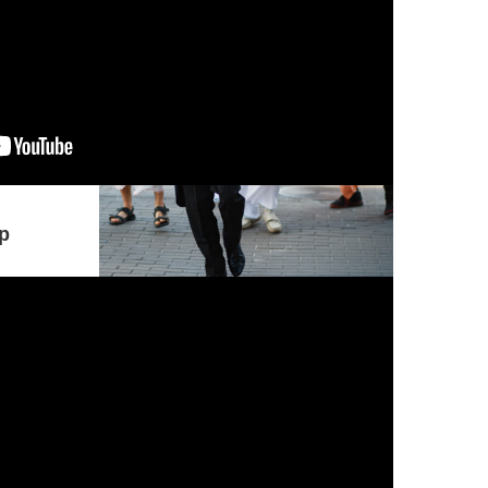
р
Понимание, принимающее безверие
за веру, а веру за безверие,
находящееся под покровом иллюзии
и тьмы, всегда устремленное в
ложном направлении, о Партха,
находится в гуне невежества.