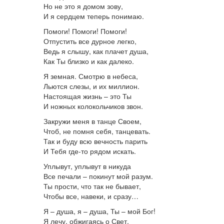
Но не это я домом зову,
И я сердцем теперь понимаю.
Помоги! Помоги! Помоги!
Отпустить все дурное легко,
Ведь я слышу, как плачет душа,
Как Ты близко и как далеко.
Я земная. Смотрю в небеса,
Льются слезы, и их миллион.
Настоящая жизнь – это Ты
И ножных колокольчиков звон.
Закружи меня в танце Своем,
Чтоб, не помня себя, танцевать.
Так и буду всю вечность парить
И Тебя где-то рядом искать.
Уплывут, уплывут в никуда
Все печали – покинут мой разум.
Ты прости, что так не бывает,
Чтобы все, навеки, и сразу…
Я – душа, я – душа, Ты – мой Бог!
Я лечу, обжигаясь о Свет,