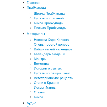
Главная
Прабхупада
Шрила Прабхупада
Цитаты из писаний
Книги Прабхупады
Письма Прабхупады
Материалы
Новости Харе Кришна
Очень простой вопрос
Вайшнавский календарь
Календарь экадаши
Мантры
Божества
Истории о святых
Цитаты из лекций, книг
Вегетарианские рецепты
Стихи о Кришне
Искры Истины
Статьи
Книги
Аудио