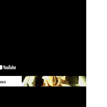
умоляет его удержаться от
совершения греха. Но если
оно настаивает на том, чтобы
поступать греховно,
Верховный Господь
разрешает ему действовать
на свой страх и риск
чко