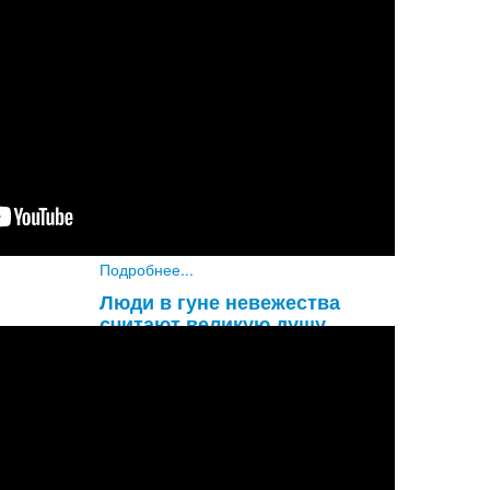
Увы! Разве не удивительно, что
глупый материалист не обращает
внимания на такую огромную
опасность, как надвигающаяся
смерть? Он знает, что смерть придет
наверняка, и все же не придает этому
значени
...
Подробнее...
Люди в гуне невежества
считают великую душу
обыкновенным человеком, а
обыкновенного человека
принимают за великую душу