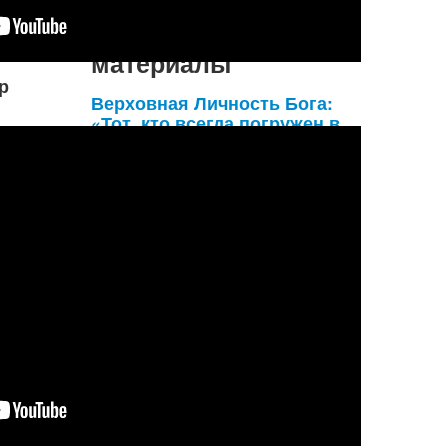
Неслучайные
материалы
р
Верховная Личность Бога:
«Тот, кто всегда погружен в
мысли обо Мне,
пребывающем в его
сердце...»
A из всех йогов тот, кто всегда
погружен в мысли обо Мне,
пребывающем в его сердце, и,
исполненный непоколебимой веры,
поклоняется и служит Мне с
любовью, связан со Мной самыми
тесными узами и дости
...
Подробнее...