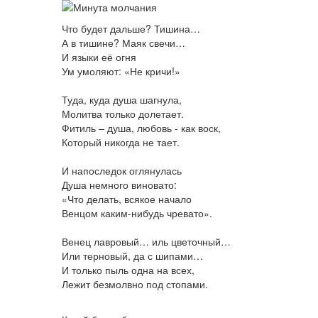
Что будет дальше? Тишина…
А в тишине? Маяк свечи…
И языки её огня
Ум умоляют: «Не кричи!»
Туда, куда душа шагнула,
Молитва только долетает.
Фитиль – душа, любовь - как воск,
Который никогда не тает.
И напоследок оглянулась
Душа немного виновато:
«Что делать, всякое начало
Венцом каким-нибудь чревато».
Венец лавровый… иль цветочный…
Или терновый, да с шипами…
И только пыль одна на всех,
Лежит безмолвно под стопами.