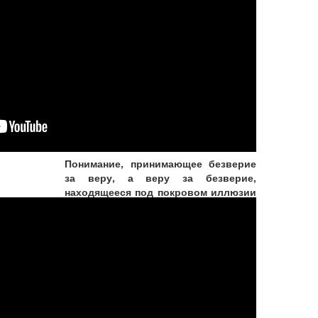
Люди в гуне невежества
считают великую душу
обыкновенным человеком, а
обыкновенного человека
принимают за великую душу
Понимание, принимающее безверие
за веру, а веру за безверие,
находящееся под покровом иллюзии
и тьмы, всегда устремленное в
ложном направлении, о Партха,
находится в гуне невежества.
КОММЕНТАРИЙ: Р...
Подробнее...
Вегетарианские