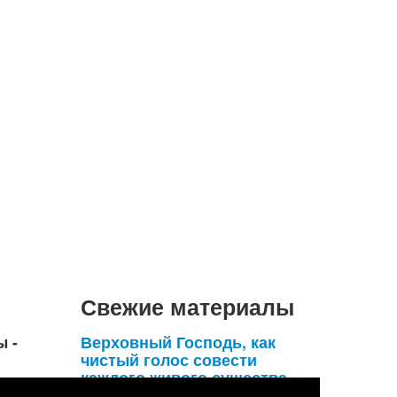
Свежие материалы
ы -
Верховный Господь, как
чистый голос совести
каждого живого существа,
умоляет его удержаться от