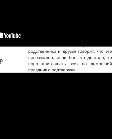
рецепты
Торт «Лимонка» без яиц
А теперь докажем, что выпечка без яиц
тоже может быть вкусной! Если
родственники и друзья говорят, что это
невозможно, если Вас это достало, то
р
пора приглашать всех на домашний
праздник с подтвержде...
Подробнее...
Больше вегетарианских рецептов...
Неслучайные
материалы
Преданность не напоказ