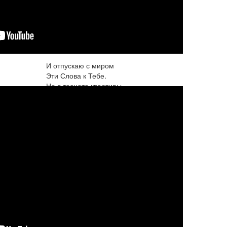
Я не скрываю Бога…
Только не напоказ
Чётки считаю строго.
Верю, нет выше долга,
В честности этих фраз.
И отпускаю с миром
Эти Слова к Тебе.
Не в тесноте квартиры –
Среди просторов, красиво
Наш разговор о суд...
Подробнее...
Шрила Прабхупада: «Я учу
людей как любить Бога»
Шрила Прабхупада: Возьмем, к
примеру, Библию. Она была написана
давным-давно и обращена к
примитивным людям, жившим в