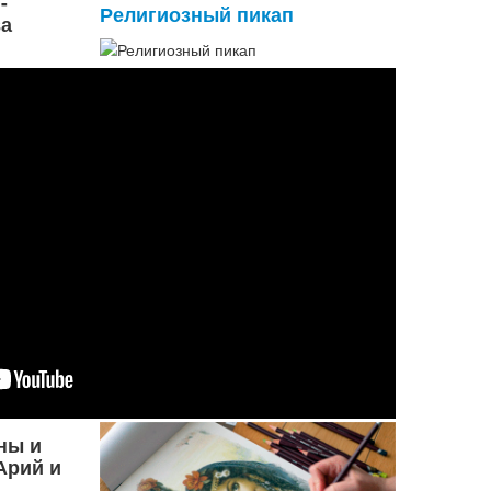
-
Религиозный пикап
а
Пикапом (от английского pick up)
называют деятельность, направленную
на знакомство с целью соблазнения,
либо формирование и развитие
отношений с противоположным полом.
В НЛП существует предписание о...
Подробнее...
Проявите Ваши
творческие
способности
Помощь Швета Двипе
ны и
Арий и