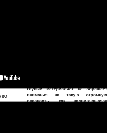
совершения греха. Но если
оно настаивает на том, чтобы
поступать греховно,
Верховный Господь
разрешает ему действовать
на свой страх и риск
Увы! Разве не удивительно, что
глупый материалист не обращает
внимания на такую огромную
чко
опасность, как надвигающаяся
смерть? Он знает, что смерть придет
наверняка, и все же не придает этому
значени
...
Подробнее...