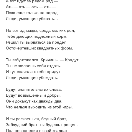
А вот идут за рядом ряд —
Ать — ать — ать — ать —
Пока еще только на парад,
Люди, умеющие убивать…
Но вот однажды, средь мелких дел,
Тебе дающих подножный корм,
Решил ты вырваться за предел
Осточертевших квадратных форм.
Ты взбунтовался. Кричишь: — Крадут!
Ты не желаешь себя отдать.
И тут сначала к тебе придут
Люди, умеющие убеждать.
Будут значительны их слова,
Будут возвышенны и добры.
Они докажут как дважды два,
Что нельзя выходить из этой игры.
И ты раскаешься, бедный брат,
Заблудший брат, ты будешь прощен.
Под песнопения в свой квадрат