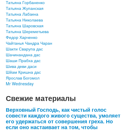
Татьяна Горбаненко
Татьяна Жупанская
Татьяна Лабзина
Татьяна Николаева
Татьяна Шаровская
Татьяна Шереметьева
Федор Харченко
Чайтанья Чандра Чаран
Шакти Сварупа дас
Шачинандана дас
Шаши Прабха дас
Шива деви даси
Шйам Кришна дас
Ярослав Богомол
Mr Wednesday
Свежие материалы
Верховный Господь, как чистый голос
совести каждого живого существа, умоляет
его удержаться от совершения греха. Но
если оно настаивает на том, чтобы