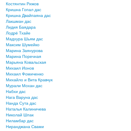
Костянтин Рижов
Кришна Гопал дас
Кришна Двайпаяна дас
Лакшман дас
Лидия Баядара
Лодрё Тхайе
Мадхура Шьям дас
Максим Шумейко
Марина Заянурова
Марина Поречная
Марьяна Ковальская
Михаил Ионов
Михаил Фомиченко
Михайло и Вита Кравчук
Мурали Мохан дас
Набхи дас
Нага Варуна дас
Нанда Сута дас
Наталья Калиничева
Николай Шпак
Ниламбар дас
Ниранджана Свами