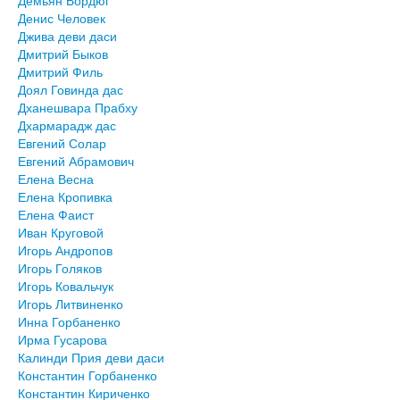
Демьян Бордюг
Денис Человек
Джива деви даси
Дмитрий Быков
Дмитрий Филь
Доял Говинда дас
Дханешвара Прабху
Дхармарадж дас
Евгений Солар
Евгений Абрамович
Елена Весна
Елена Кропивка
Елена Фаист
Иван Круговой
Игорь Андропов
Игорь Голяков
Игорь Ковальчук
Игорь Литвиненко
Инна Горбаненко
Ирма Гусарова
Калинди Прия деви даси
Константин Горбаненко
Константин Кириченко