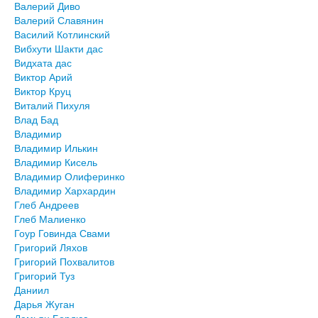
Валерий Диво
Валерий Славянин
Василий Котлинский
Вибхути Шакти дас
Видхата дас
Виктор Арий
Виктор Круц
Виталий Пихуля
Влад Бад
Владимир
Владимир Илькин
Владимир Кисель
Владимир Олиферинко
Владимир Хархардин
Глеб Андреев
Глеб Малиенко
Гоур Говинда Свами
Григорий Ляхов
Григорий Похвалитов
Григорий Туз
Даниил
Дарья Жуган