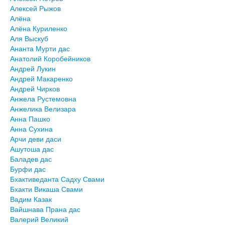
Алексей Рыжов
Алёна
Алёна Куриленко
Аля Выскуб
Ананта Мурти дас
Анатолий Коробейников
Андрей Лукин
Андрей Макаренко
Андрей Чирков
Анжела Рустемовна
Анжелика Велизара
Анна Пашко
Анна Сухина
Арчи деви даси
Ашутоша дас
Баладев дас
Бурфи дас
Бхактиведанта Садху Свами
Бхакти Викаша Свами
Вадим Казак
Вайшнава Прана дас
Валерий Великий