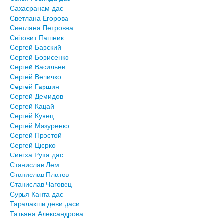
Сахасранам дас
Светлана Егорова
Светлана Петровна
Світовит Пашник
Сергей Барский
Сергей Борисенко
Сергей Васильев
Сергей Величко
Сергей Гаршин
Сергей Демидов
Сергей Кацай
Сергей Кунец
Сергей Мазуренко
Сергей Простой
Сергей Цюрко
Сингха Рупа дас
Станислав Лем
Станислав Платов
Станислав Чаговец
Сурья Канта дас
Таралакши деви даси
Татьяна Александрова