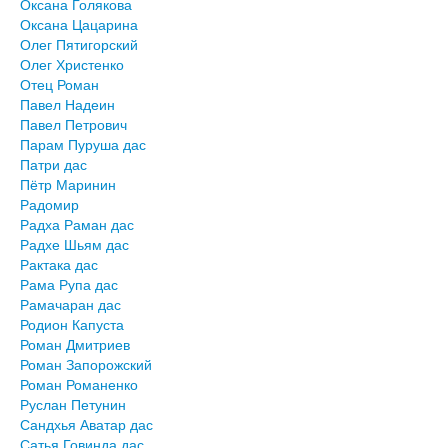
Оксана Голякова
Оксана Цацарина
Олег Пятигорский
Олег Христенко
Отец Роман
Павел Надеин
Павел Петрович
Парам Пуруша дас
Патри дас
Пётр Маринин
Радомир
Радха Раман дас
Радхе Шьям дас
Рактака дас
Рама Рупа дас
Рамачаран дас
Родион Капуста
Роман Дмитриев
Роман Запорожский
Роман Романенко
Руслан Петунин
Сандхья Аватар дас
Сатья Говинда дас