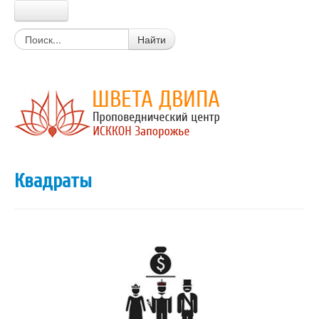
Главная
Найти
Прабхупада
Шрила Прабхупада
Цитаты из писаний
Книги Прабхупады
Письма Прабхупады
Материалы
Новости Харе Кришна
Очень простой вопрос
Квадраты
Вайшнавский календарь
Календарь экадаши
Мантры
Божества
Истории о святых
Цитаты из лекций, книг
Вегетарианские рецепты
Стихи о Кришне
Искры Истины
Статьи