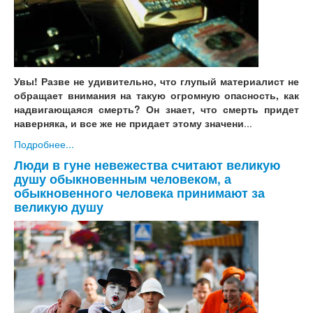
Увы! Разве не удивительно, что глупый материалист не
обращает внимания на такую огромную опасность, как
надвигающаяся смерть? Он знает, что смерть придет
наверняка, и все же не придает этому значени
...
Подробнее...
Люди в гуне невежества считают великую
душу обыкновенным человеком, а
обыкновенного человека принимают за
великую душу