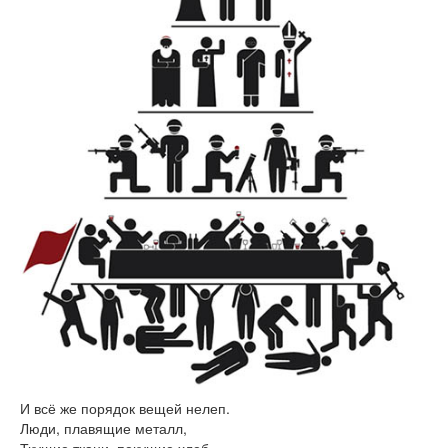
Книги
Аудио
Видео
Контакты
Наши контакты
Помощь Швета Двипе
И всё же порядок вещей нелеп.
Люди, плавящие металл,